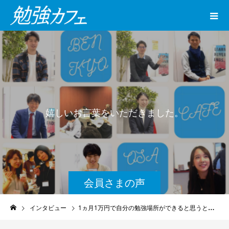
嬉
し
い
お
言
葉
を
い
た
だ
き
ま
し
た
。
会員さまの声
インタビュー
1ヵ月1万円で自分の勉強場所ができると思うと凄くQOLが上がると感じています！