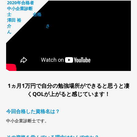
2020年合格者
中小企業診断
士 合格
澤田 裕
介 さ
ん
1ヵ月1万円で自分の勉強場所ができると思うと凄
くQOLが上がると感じています！
今回合格した資格名は？
中小企業診断士です。