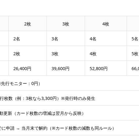
2枚
3枚
4枚
2名
3名
4名
5名
2枚
3枚
4枚
5枚
26,400円
39,600円
52,800円
66
（※先行モニター：0円）
× 発行枚数（例：3枚なら3,300円）※発行時のみ発生
自動更新（カード枚数の増減は翌月から反映）
でに申請 → 当月末で解約（※カード枚数の減数も同ルール）