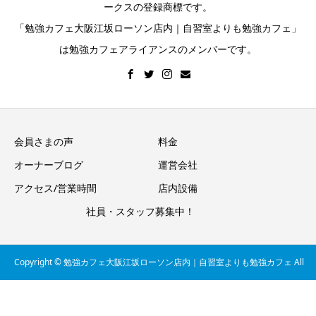
ークスの登録商標です。
「勉強カフェ大阪江坂ローソン店内｜自習室よりも勉強カフェ」
は勉強カフェアライアンスのメンバーです。
会員さまの声
料金
オーナーブログ
運営会社
アクセス/営業時間
店内設備
社員・スタッフ募集中！
Copyright © 勉強カフェ大阪江坂ローソン店内｜自習室よりも勉強カフェ All
見学体験予約
電話をかける（受付時間：平日12-21時, 土日祝
12-18時）
Rights Reserved.